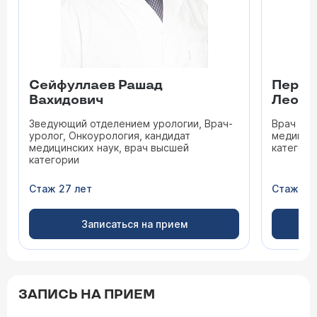
Сейфуллаев Рашад
Переп
Вахидович
Леони
Зведующий отделением урологии, Врач-
Врач уро
уролог, Онкоурология, кандидат
медицинс
медицинских наук, врач высшей
категори
категории
Стаж 27 лет
Стаж 45
Записаться на прием
ЗАПИСЬ НА ПРИЕМ