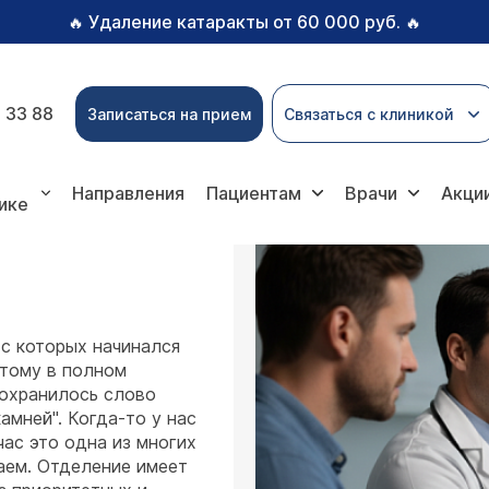
Удаление катаракты от 60 000 руб.
🔥
🔥
 33 88
Записаться на прием
Связаться с клиникой
Направления
Пациентам
Врачи
Акци
ике
 с которых начинался
этому в полном
сохранилось слово
амней". Когда-то у нас
час это одна из многих
аем. Отделение имеет