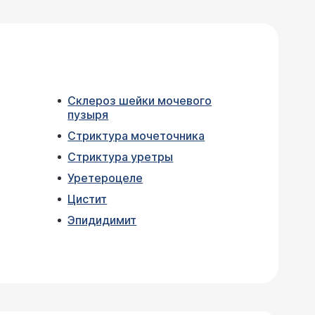
Склероз шейки мочевого
пузыря
Стриктура мочеточника
Стриктура уретры
Уретероцеле
Цистит
Эпидидимит