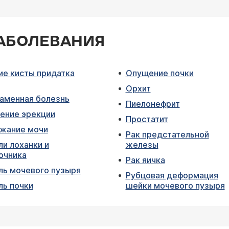
АБОЛЕВАНИЯ
ие кисты придатка
Опущение почки
Орхит
аменная болезнь
Пиелонефрит
ение эрекции
Простатит
жание мочи
Рак предстательной
и лоханки и
железы
очника
Рак яичка
ль мочевого пузыря
Рубцовая деформация
ль почки
шейки мочевого пузыря