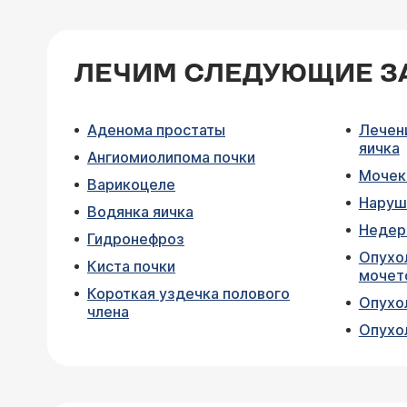
ЛЕЧИМ СЛЕДУЮЩИЕ З
Аденома простаты
Лечен
яичка
Ангиомиолипома почки
Мочек
Варикоцеле
Наруш
Водянка яичка
Недер
Гидронефроз
Опухол
Киста почки
мочет
Короткая уздечка полового
Опухо
члена
Опухо