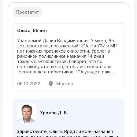
Простатит
Ольга, 65 лет
Уважаемый Данил Владимирович! У мужа, 65
лет, простатит, повышенный ПСА. На УЗИ и МРТ
нет никаких признаков онкологии. Уролог в
районной поликлинике назначил 14 дней
тяжелых антибиотиков. Говорит, что по
протоколу это нужно, чтобы исключить рак
(если после антибиотиков ПСА упадет, рака
нет). До этого сказал, что если рака нет, то
ничего делать не нужно, просто наблюдать и
06.10.2022
Москва
периодически обследоваться. Целесообразно
ли нагружать печень антибиотиками, чтобы
подтвердить отсутствие рака, что уже
подтверждено УЗИ и МРТ?
Хромов Д. В.
Здравствуйте, Ольга. Вряд ли врач назначил
лечение только по одному результату анализа