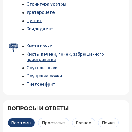
Стриктура уретры
Уретероцеле
Цистит
Эпидидимит
Киста почки
Кисты печени, почек, забрюшинного
пространства
Опухоль почки
Опущение почки
Пиелонефрит
ВОПРОСЫ И ОТВЕТЫ
Все темы
Простатит
Разное
Почки