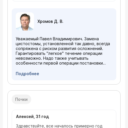
Владимирович.
Хромов Д. В.
Уважаемый Павел Владимирович. Замена
цистостомы, установленной так давно, всегда
сопряжена с риском развития осложнений.
Гарантировать "легкое" течение операции
невозможно. Надо также учитывать
особенности первой операции постановки
дренажа. Целесообразно провести замену
цистостомического дренажа в том
Подробнее
стационаре, где его установили.
Почки
Алексей, 31 год
Здравствуйте, все началось примерно год