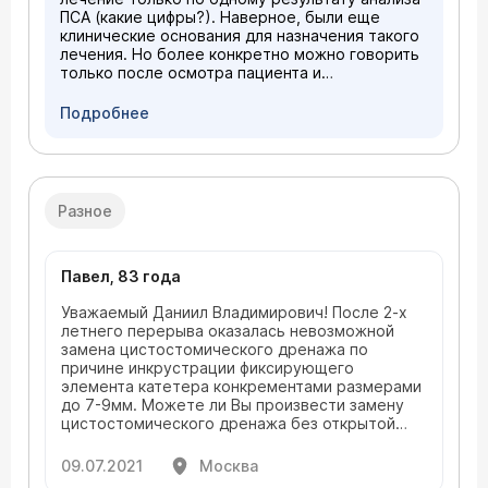
ПСА (какие цифры?). Наверное, были еще
клинические основания для назначения такого
лечения. Но более конкретно можно говорить
только после осмотра пациента и
ознакомления с данными проведенного
обследования. Вы можете обратиться за
Подробнее
вторым мнением к нам в клинку, будем рады
помочь (
расписание приема
).
Разное
Павел, 83 года
Уважаемый Даниил Владимирович! После 2-х
летнего перерыва оказалась невозможной
замена цистостомического дренажа по
причине инкрустрации фиксирующего
элемента катетера конкрементами размерами
до 7-9мм. Можете ли Вы произвести замену
цистостомического дренажа без открытой
операции на мочевом пузыре? Если "да", то
когда записаться к Вам на прием и как мне к
09.07.2021
Москва
нему подготовиться? Спасибо! Павел