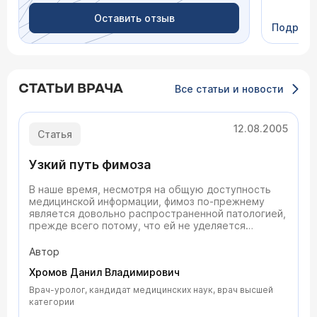
Оставить отзыв
Подроб
СТАТЬИ ВРАЧА
Все статьи и новости
12.08.2005
Статья
Узкий путь фимоза
В наше время, несмотря на общую доступность
медицинской информации, фимоз по-прежнему
является довольно распространенной патологией,
прежде всего потому, что ей не уделяется
должного внимания. С другой стороны, сейчас
появилось достаточно большое число
Автор
медицинских центров, предлагающих
Хромов Данил Владимирович
нестандартные подходы к лечению фимоза,
эффективность которых вызывает некоторые
Врач-уролог, кандидат медицинских наук, врач высшей
сомнения. В этой статье врач-уролог <b>Даниил
категории
Владимирович Хромов </b> рассказывает о том,