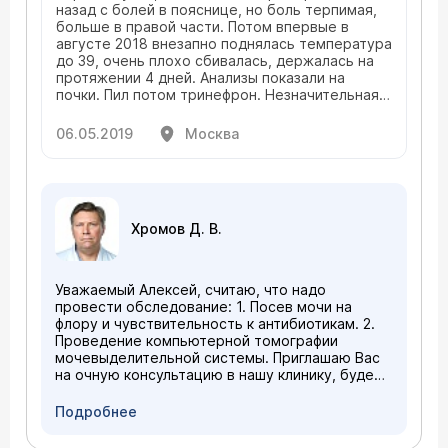
назад с болей в пояснице, но боль терпимая,
больше в правой части. Потом впервые в
августе 2018 внезапно поднялась температура
до 39, очень плохо сбивалась, держалась на
протяжении 4 дней. Анализы показали на
почки. Пил потом тринефрон. Незначительная
боль все равно оставалась. В декабре 2018
опять та же ситуация с температурой. Уролог
06.05.2019
Москва
поставил диагноз хронический пиелонефрит.
Пил фуцис (разово), фурагин, ломфлокс. Боли в
пояснице почти небыло, но некий дискомфорт
все равно был. В апреле 2019 опять повтор,
перед повышением температуры, боль в
Хромов Д. В.
пояснице усилилась. 4-5 дней под 39. Сбивал
уколами и колол папаварин. Пью тринефрон и
уролесан. Но поясница все равно
чувствуется. Больше справа. Все
Уважаемый Алексей, считаю, что надо
повторяется примерно через 4 месяца. Боли
провести обследование: 1. Посев мочи на
усиливаются в сидячем положении. Дайте
флору и чувствительность к антибиотикам. 2.
совет пожалуйста. Может дополнительно
Проведение компьютерной томографии
какое обследование или лечение.
мочевыделительной системы. Приглашаю Вас
на очную консультацию в нашу клинику, будем
рады помочь (
расписание приема
).
Подробнее