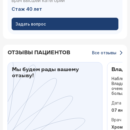
врач высшей категории
Стаж 40 лет
Задать вопрос
ОТЗЫВЫ ПАЦИЕНТОВ
Все отзывы
Мы будем рады вашему
Влади
отзыву!
Наблюда
Владими
очень гр
большое
Дата виз
07 янва
Врач
Хромов 