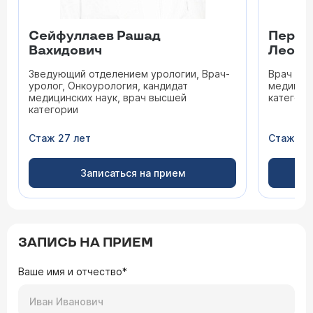
Сейфуллаев Рашад
Переп
Вахидович
Леони
Зведующий отделением урологии, Врач-
Врач уро
уролог, Онкоурология, кандидат
медицинс
медицинских наук, врач высшей
категори
категории
Стаж 27 лет
Стаж 45
Записаться на прием
ЗАПИСЬ НА ПРИЕМ
Ваше имя и отчество*