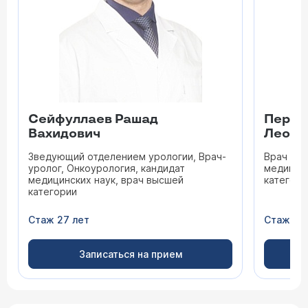
Сейфуллаев Рашад
Переп
Вахидович
Леони
Зведующий отделением урологии, Врач-
Врач уро
уролог, Онкоурология, кандидат
медицинс
медицинских наук, врач высшей
категори
категории
Стаж 27 лет
Стаж 45
Записаться на прием