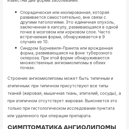
Известны две формы заболевания:
Спорадическая или изолированная
, которая
развивается самостоятельно, вне связи с
другими патологиями. Это единичная опухоль,
заключенная в капсулу, развивающаяся в одной
почке в мозговом или корковом слое. Часто
встречаемая форма, обнаруживается в 9
случаях из 10.
Синдром Бурневиля–Прингла или врожденная
форма
, развивающаяся на фоне туберозного
склероза. При этой форме обнаруживаются
множественные ангиомиолипомы в обеих
почках.
Строение ангиомиолипомы может быть типичным и
атипичным: при типичном присутствуют все типы
тканей (жировая, мышечная ткань, эпителий, сосуды), а
при атипичном отсутствует жировая. Выясняется это
только при гистологическом исследовании пунктата
или удаленного при операции препарата.
СИМПТОМАТИКА АНГИОЛИПОМЫ