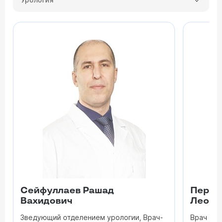
Сейфуллаев Рашад
Переп
Вахидович
Леони
Зведующий отделением урологии, Врач-
Врач уро