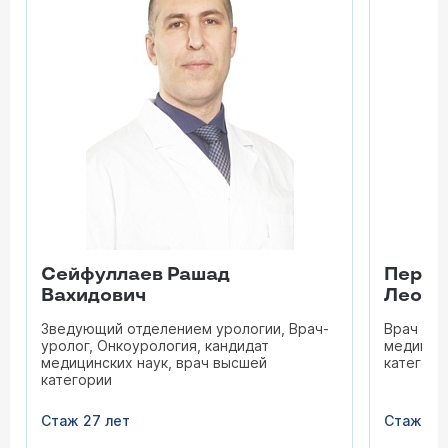
Сейфуллаев Рашад
Переп
Вахидович
Леони
Зведующий отделением урологии, Врач-
Врач уро
уролог, Онкоурология, кандидат
медицинс
медицинских наук, врач высшей
категори
категории
Стаж 27 лет
Стаж 45