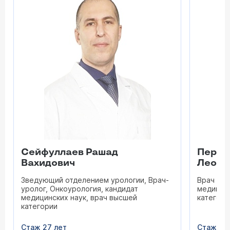
Сейфуллаев Рашад
Переп
Вахидович
Леони
Зведующий отделением урологии, Врач-
Врач уро
уролог, Онкоурология, кандидат
медицинс
медицинских наук, врач высшей
категори
категории
Стаж 27 лет
Стаж 45