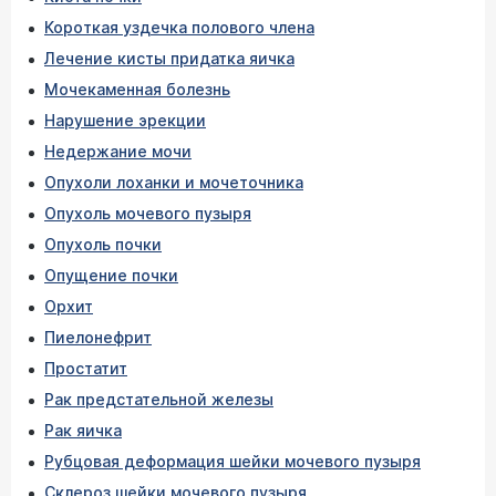
Короткая уздечка полового члена
Лечение кисты придатка яичка
Мочекаменная болезнь
Нарушение эрекции
Недержание мочи
Опухоли лоханки и мочеточника
Опухоль мочевого пузыря
Опухоль почки
Опущение почки
Орхит
Пиелонефрит
Простатит
Рак предстательной железы
Рак яичка
Рубцовая деформация шейки мочевого пузыря
Склероз шейки мочевого пузыря