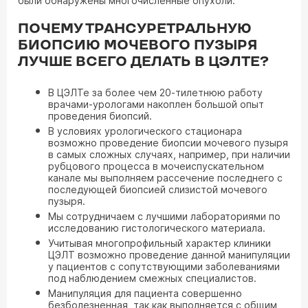
были обнаружены многочисленные опухоли.
ПОЧЕМУ ТРАНСУРЕТРАЛЬНУЮ
БИОПСИЮ МОЧЕВОГО ПУЗЫРЯ
ЛУЧШЕ ВСЕГО ДЕЛАТЬ В ЦЭЛТЕ?
В ЦЭЛТе за более чем 20-тилетнюю работу
врачами-урологами накоплен большой опыт
проведения биопсий.
В условиях урологического стационара
возможно проведение биопсии мочевого пузыря
в самых сложных случаях, например, при наличии
рубцового процесса в мочеиспускательном
канале мы выполняем рассечение последнего с
последующей биопсией слизистой мочевого
пузыря.
Мы сотрудничаем с лучшими лабораториями по
исследованию гистологического материала.
Учитывая многопрофильный характер клиники
ЦЭЛТ возможно проведение данной манипуляции
у пациентов с сопутствующими заболеваниями
под наблюдением смежных специалистов.
Манипуляция для пациента совершенно
безболезненная, так как выполняется с общим