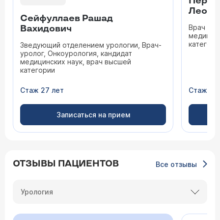
Переп
Леони
Сейфуллаев Рашад
Врач уро
Вахидович
медицинс
категори
Зведующий отделением урологии, Врач-
уролог, Онкоурология, кандидат
медицинских наук, врач высшей
категории
Стаж 27 лет
Стаж 45
Записаться на прием
ОТЗЫВЫ ПАЦИЕНТОВ
Все отзывы
Урология