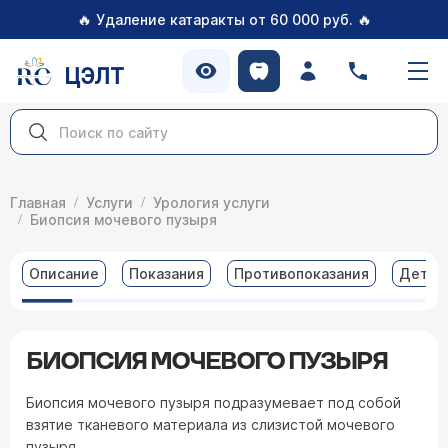
🔥
🔥
Удаление катаракты от 60 000 руб.
ЦЭЛТ
Главная
Услуги
Урология услуги
Биопсия мочевого пузыря
Описание
Показания
Противопоказания
Детал
БИОПСИЯ МОЧЕВОГО ПУЗЫРЯ
Биопсия мочевого пузыря подразумевает под собой
взятие тканевого материала из слизистой мочевого
пузыря.