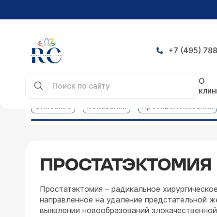
+7 (495) 788
Главная
Услуги
Урология услуги
Простатэк
О
клин
Описание
Показания
Противопоказания
ПРОСТАТЭКТОМИЯ
Простатэктомия – радикальное хирургическо
направленное на удаление предстательной же
выявлении новообразований злокачественной