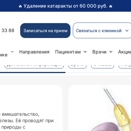
Удаление катаракты от 60 000 руб.
🔥
🔥
 33 88
Записаться на прием
Связаться с клиникой
томия
Направления
Пациентам
Врачи
Акци
ике
Детальная информация
Врачи
Отзывы
Услу
е вмешательство,
лезы. Её проводят при
 природы с