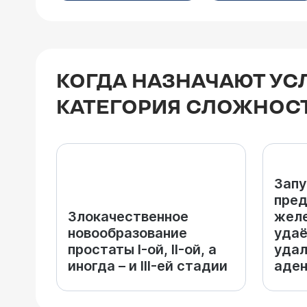
КОГДА НАЗНАЧАЮТ УС
КАТЕГОРИЯ СЛОЖНОС
Запу
пред
Злокачественное
желе
новообразование
удаё
простаты I-ой, II-ой, а
удал
иногда – и III-ей стадии
аде