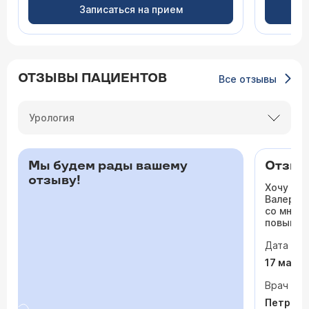
Записаться на прием
ОТЗЫВЫ ПАЦИЕНТОВ
Все отзывы
Урология
Мы будем рады вашему
Отзыв 
отзыву!
Хочу ос
Валерьев
со мной 
повышало
одышка и
Дата виз
сердца. 
раз куда
17 мая 
врачи то
На приё
Врач
спокойно
Петрося
задавала