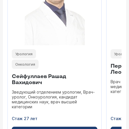
Урология
Уролог
Онкология
Переп
Леони
Сейфуллаев Рашад
Врач уро
Вахидович
медицинс
категори
Зведующий отделением урологии, Врач-
уролог, Онкоурология, кандидат
медицинских наук, врач высшей
категории
Стаж 27 лет
Стаж 45