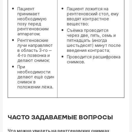
Пациент
Пациент ложится на
принимает
рентгеновский стол, ему
необходимую
вводят контрастное
позу перед
вещество;
рентгеновским
Съёмка проводится
аппаратом;
через две, пять, семь и
Рентгеновские
пятнадцать (иногда
лучи направляют
шестьдесят) минут после
в область 3-го ‒
введения контраста;
4-го позвонка и
Проводится расшифровка
делают снимок;
снимков.
При
необходимости
делают ещё один
снимок в
положении лёжа.
ЧАСТО ЗАДАВАЕМЫЕ ВОПРОСЫ
Что можно увидеть на рентгеновских снимках