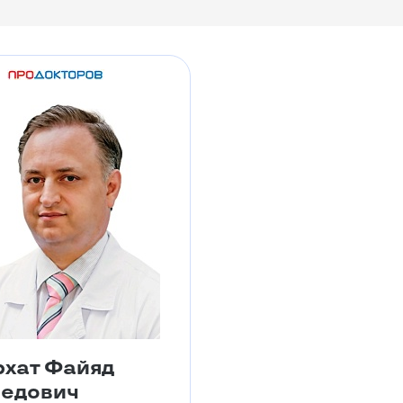
хат Файяд
едович