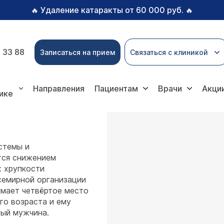
Удаление катаракты от 60 000 руб.
🔥
🔥
 33 88
Записаться на прием
Связаться с клиникой
опороз
Направления
Пациентам
Врачи
Акци
ике
стемы и
тся снижением
х хрупкости
семирной организации
имает четвёртое место
го возраста и ему
ый мужчина.