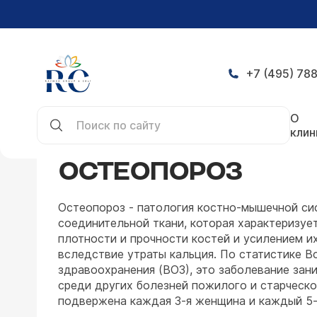
+7 (495) 788
Главная
Заболевания
Нейрохирургия
Осте
О
клин
ОСТЕОПОРОЗ
Остеопороз - патология костно-мышечной си
соединительной ткани, которая характеризуе
плотности и прочности костей и усилением и
вследствие утраты кальция. По статистике В
здравоохранения (ВОЗ), это заболевание зан
среди других болезней пожилого и старческо
подвержена каждая 3-я женщина и каждый 5-