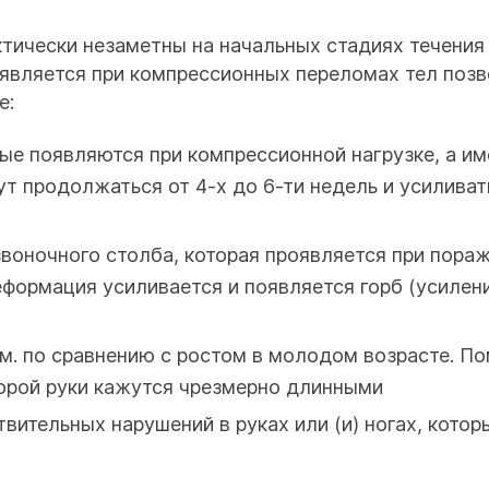
ктически незаметны на начальных стадиях течени
оявляется при компрессионных переломах тел позв
е:
рые появляются при компрессионной нагрузке, а и
ут продолжаться от 4-х до 6-ти недель и усиливат
воночного столба, которая проявляется при пораж
еформация усиливается и появляется горб (усилен
см. по сравнению с ростом в молодом возрасте. П
торой руки кажутся чрезмерно длинными
вительных нарушений в руках или (и) ногах, кото