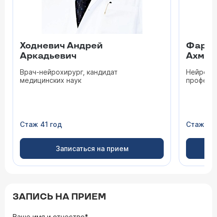
Ходневич Андрей
Фарха
Аркадьевич
Ахмед
Врач-нейрохирург, кандидат
Нейрохир
медицинских наук
професс
Стаж 41 год
Стаж 30
Записаться на прием
ЗАПИСЬ НА ПРИЕМ
Ваше имя и отчество*