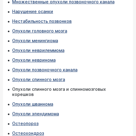
Множественные опухоли позвоночного канала
Нарушение осанки
Нестабильность позвонков
Опухоли головного мозга
Опухоли менингиома
Опухоли неврилеммома
Опухоли невринома
Опухоли позвоночного канала
Опухоли спинного мозга
Опухоли спинного мозга и спинномозговых
корешков
Опухоли шваннома
Опухоли эпендимома
Остеопороз
Остеохондроз