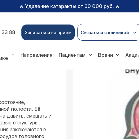
Удаление катаракты от 60 000 руб.
🔥
🔥
 33 88
Записаться на прием
Связаться с клиникой
ичерепные гематомы
Направления
Пациентам
Врачи
Акци
ике
состояние,
ной полости. Её
на давить, смещать и
овые структуры,
ения заключаются в
сосудов головного