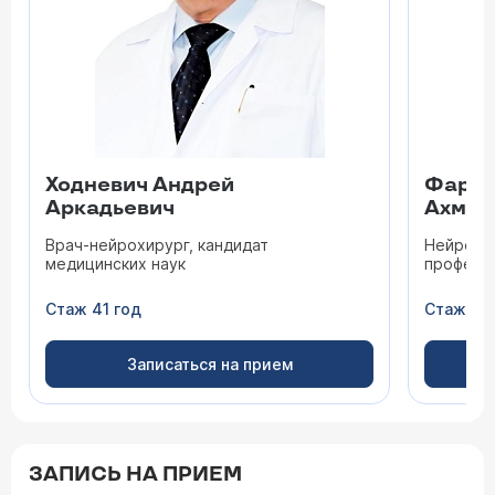
Ходневич Андрей
Фарха
Аркадьевич
Ахмед
Врач-нейрохирург, кандидат
Нейрохир
медицинских наук
професс
Стаж 41 год
Стаж 30
Записаться на прием
ЗАПИСЬ НА ПРИЕМ