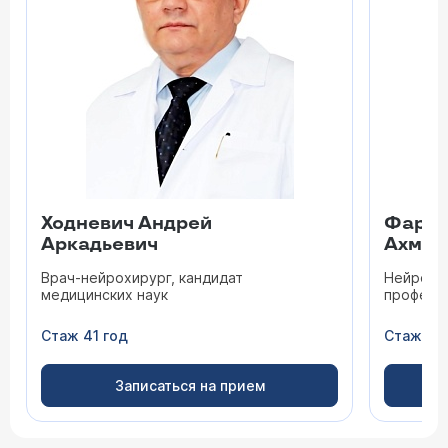
Ходневич Андрей
Фарха
Аркадьевич
Ахмед
Врач-нейрохирург, кандидат
Нейрохир
медицинских наук
професс
Стаж 41 год
Стаж 30
Записаться на прием