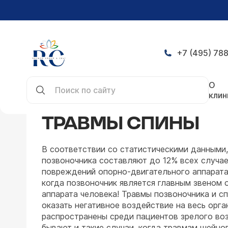
+7 (495) 788
Главная
Заболевания
Нейрохирургия
Травм
О
клин
ТРАВМЫ СПИНЫ
В соответствии со статистическими данными,
позвоночника составляют до 12% всех случа
повреждений опорно-двигательного аппарата.
когда позвоночник является главным звеном 
аппарата человека! Травмы позвоночника и с
оказать негативное воздействие на весь орга
распространены среди пациентов зрелого воз
бывают и такие случаи, когда травмам шейно