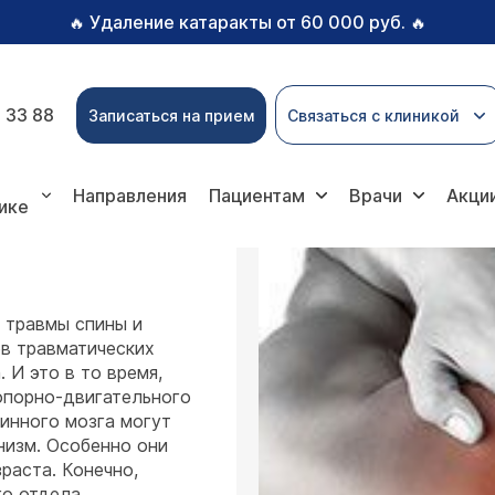
Удаление катаракты от 60 000 руб.
🔥
🔥
 33 88
Записаться на прием
Связаться с клиникой
ы спины
Направления
Пациентам
Врачи
Акци
ике
 травмы спины и
ев травматических
 И это в то время,
опорно-двигательного
пинного мозга могут
низм. Особенно они
раста. Конечно,
го отдела