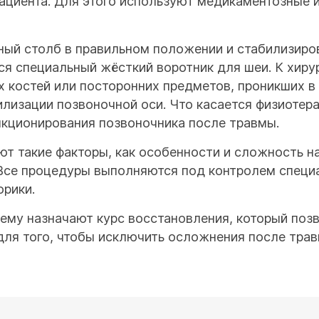
циента. Для этого используют медикаментозные и
ный столб в правильном положении и стабилизиров
ся специальный жёсткий воротник для шеи. К хир
 костей или посторонних предметов, проникших в 
илизации позвоночной оси. Что касается физиотер
кционирования позвоночника после травмы.
ют такие факторы, как особенности и сложность н
 Все процедуры выполняются под контролем специ
орики.
 ему назначают курс восстановления, который поз
для того, чтобы исключить осложнения после трав