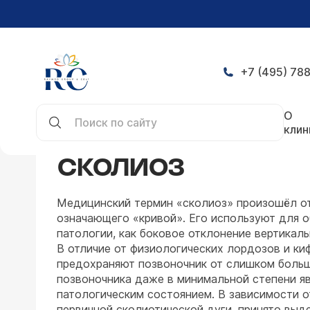
+7 (495) 788
Главная
Заболевания
Нейрохирургия
Скол
О
клин
СКОЛИОЗ
Медицинский термин «сколиоз» произошёл от
означающего «кривой». Его используют для о
патологии, как боковое отклонение вертикаль
В отличие от физиологических лордозов и ки
предохраняют позвоночник от слишком больш
позвоночника даже в минимальной степени я
патологическим состоянием. В зависимости о
первичной сколиотической дуги, принято выде