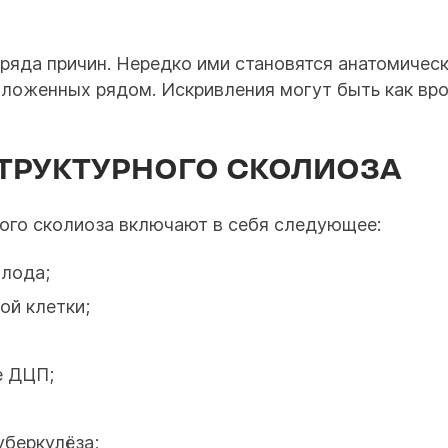
ряда причин. Нередко ими становятся анатомичес
положенных рядом. Искривления могут быть как вр
ТРУКТУРНОГО СКОЛИОЗА
ного сколиоза включают в себя следующее:
плода;
ой клетки;
е ДЦП;
уберкулёза;