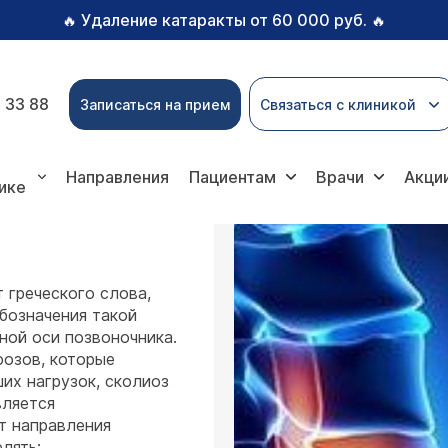
Удаление катаракты от 60 000 руб.
🔥
🔥
 33 88
Записаться на прием
Связаться с клиникой
иоз
Направления
Пациентам
Врачи
Акци
ике
 греческого слова,
бозначения такой
ной оси позвоночника.
фозов, которые
их нагрузок, сколиоз
вляется
т направления
лять: