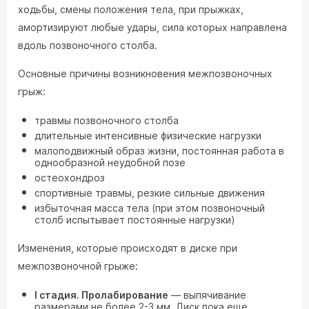
ходьбы, смены положения тела, при прыжках,
амортизируют любые удары, сила которых направлена
вдоль позвоночного столба.
Основные причины возникновения межпозвоночных
грыж:
травмы позвоночного столба
длительные интенсивные физические нагрузки
малоподвижный образ жизни, постоянная работа в
однообразной неудобной позе
остеохондроз
спортивные травмы, резкие сильные движения
избыточная масса тела (при этом позвоночный
столб испытывает постоянные нагрузки)
Изменения, которые происходят в диске при
межпозвоночной грыже:
I стадия. Пролабирование
— выпячивание
размерами не более 2-3 мм. Диск пока еще