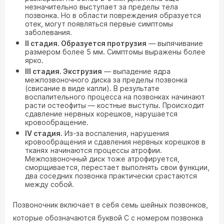
незначительно выступает за пределы тела
позвонка. Но в области повреждения образуется
отек, могут появляться первые симптомы
заболевания.
II стадия. Образуется протрузия
— выпячивание
размером более 5 мм. Симптомы выражены более
ярко.
III стадия. Экструзия
— выпадение ядра
межпозвоночного диска за пределы позвонка
(свисание в виде капли). В результате
воспалительного процесса на позвонках начинают
расти остеофиты — костные выступы. Происходит
сдавление нервных корешков, нарушается
кровообращение.
IV стадия.
Из-за воспаления, нарушения
кровообращения и сдавления нервных корешков в
тканях начинаются процессы атрофии.
Межпозвоночный диск тоже атрофируется,
сморщивается, перестает выполнять свои функции,
два соседних позвонка практически срастаются
между собой.
Позвоночник включает в себя семь шейных позвонков,
которые обозначаются буквой C с номером позвонка