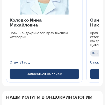
Колодко Инна
Синиц
Михайловна
Никол
Врач - эндокринолог, врач высшей
Врач - э
категории
категори
сахарног
щитовид
бесплоди
и возра
Взрослы
веществ
Стаж 31 год
Стаж 45
Записаться на прием
НАШИ УСЛУГИ В ЭНДОКРИНОЛОГИИ