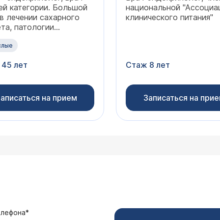
й категории. Большой
национальной "Ассоциа
в лечении сахарного
клинического питания"
та, патологии
видной железы,
ринного бесплодия,
слые
ктерических
 45 лет
Стаж 8 лет
растных изменений
на веществ
аписаться на прием
Записаться на при
елефона*