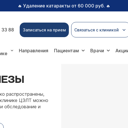
Удаление катаракты от 60 000 руб.
🔥
🔥
 33 88
Записаться на прием
Связаться с клиникой
левания щитовидной железы
Направления
Пациентам
Врачи
Акци
ике
ЛЕЗЫ
ко распространены,
 клинике ЦЭЛТ можно
ти обследование и