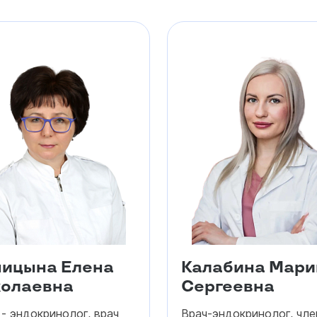
ицына Елена
Калабина Мари
олаевна
Сергеевна
- эндокринолог, врач
Врач-эндокринолог, чле