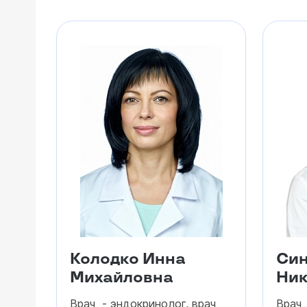
Колодко Инна
Син
Михайловна
Ник
Врач - эндокринолог, врач
Врач 