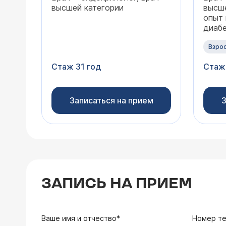
высшей категории
высше
опыт 
диабе
щито
эндок
Взро
клима
Стаж 31 год
Стаж
и воз
обме
Записаться на прием
З
ЗАПИСЬ НА ПРИЕМ
Ваше имя и отчество*
Номер т