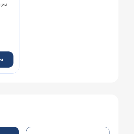
ции
ем