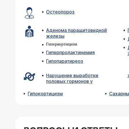
Остеопороз
Аденома паращитовидной
железы
Гиперкортицизм
Гиперпролактинемия
Гипопаратиреоз
Нарушение выработки
половых гормонов у
Гипокортицизм
Сахарный