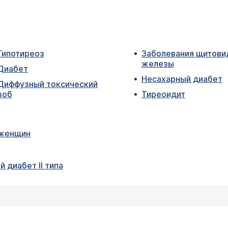
Гипотиреоз
Заболевания щитови
железы
Диабет
Несахарный диабет
Диффузный токсический
зоб
Тиреоидит
женщин
 диабет II типа