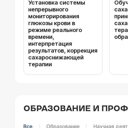
Установка системы
Обуч
непрерывного
сах
мониторирования
при
глюкозы крови в
сах
режиме реального
тера
времени,
обра
интерпретация
результатов, коррекция
сахароснижающей
терапии
ОБРАЗОВАНИЕ И ПРО
Все
Образование
Научная дея