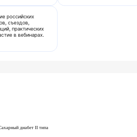
ие российских
ов, съездов,
ций, практических
астие в вебинарах.
Сахарный диабет II типа