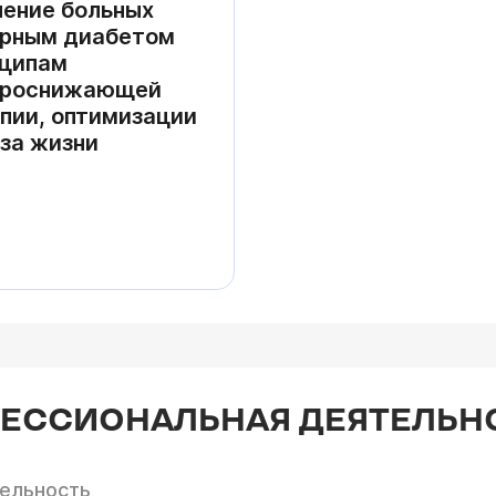
ение больных
арным диабетом
нципам
ароснижающей
пии, оптимизации
за жизни
ФЕССИОНАЛЬНАЯ ДЕЯТЕЛЬН
тельность