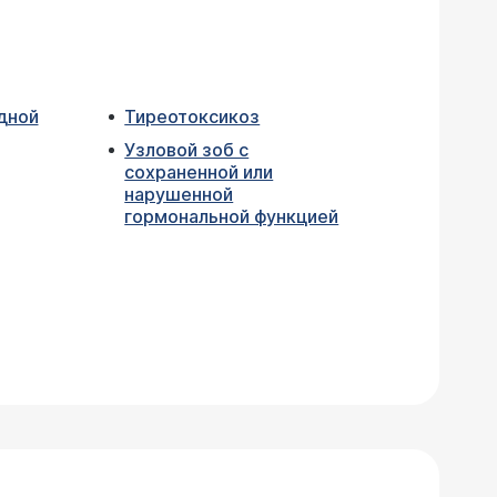
дной
Тиреотоксикоз
Узловой зоб с
сохраненной или
нарушенной
гормональной функцией