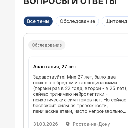
ВОПРОСЫ И ОТВЕТЫ
Все темы
Обследование
Щитовид
Обследование
Анастасия, 27 лет
Здравствуйте! Мне 27 лет, было два
психоза с бредом и галлюцинациями
(первый раз в 22 года, второй - в 25 лет),
сейчас принимаю нейролептики -
психотических симптомов нет. Но сейчас
беспокоит сильная тревожность,
панические атаки, часто непроизвольно
сжимается челюсть. Также минимум оди
раз встаю ночью пить воду (почему-то
31.03.2026
Ростов-на-Дону