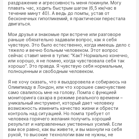
раздражение и агрессивность меня покинули. Могу
плавать час, ходить быстрым шагом (6,5 км/час в
течение минут 40). А ведь до помпы, устав от
бесконечных гипогликемий, я практически перестала
двигаться.
Мои друзья и знакомые при встрече или разговоре
раньше обязательно задавали вопрос, как я себя
чувствую. Это было естественно, когда имеешь дело с
тяжело и вечно больным человеком. Этот вопрос
сейчас ставит меня в тупик: "Как? Нормально конечно,
или хорошо, я не помню, когда чувствовала себя так
хорошо". Это правда. Я чувствую себя нормальным,
полноценным и свободным человеком.
Я не хочу сказать, что я выздоровела и собираюсь на
Олимпиаду в Лондон, или что хорошее самочувствие
само свалилось мне на голову. Помпа с функцией
мониторинга сахара в режиме реального времени –
уникальный инструмент, который дает человеку
возможность изменить качество жизни и обрести
контроль над ситуацией. Но помпа требует от
человека горячего желания получить хороший
результат и направленных умственных усилий. Если
вам все равно, как вы живете, и вы махнули на себя
рукой, то высокие технологии вам не нужны, не