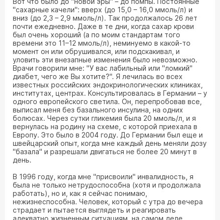
Вот что было до "новой эры" – до помпы. Постоянные
"сахарные качели": вверх (до 15,0 – 16,0 ммоль/л) и
вниз (до 2,3 – 2,9 ммоль/л). Так продолжалось 26 лет
почти ежедневно. Даже в те дни, когда сахар крови
был очень хороший (а по моим стандартам того
времени это 11–12 ммоль/л), неминуемо в какой-то
момент он или обрушивался, или подскакивал, и
уловить эти внезапные изменения было невозможно.
Врачи говорили мне: "У вас лабильный или "ломкий"
диабет, чего же Вы хотите?". Я лечилась во всех
известных российских эндокринологических клиниках,
институтах, центрах. Консультировалась в Германии – у
одного европейского светила. Он, перепробовав все,
выписал меня без базального инсулина, на одних
болюсах. Через сутки гликемия была 20 ммоль/л, и я
вернулась на родину на схеме, с которой приехала в
Европу. Это было в 2004 году. До Германии был еще и
швейцарский опыт, когда мне каждый день меняли дозу
"базала" и разрешали двигаться не более 20 минут в
день.
В 1996 году, когда мне "присвоили" инвалидность, я
была не только нетрудоспособна (хотя и продолжала
работать), но и, как я сейчас понимаю,
нежизнеспособна. Человек, который с утра до вечера
страдает и пытается выглядеть и реагировать
адекватно жизненным ситуациям, на самом деле