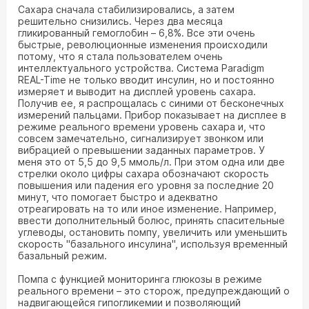
Сахара сначала стабилизировались, а затем
решительно снизились. Через два месяца
гликированный гемоглобин – 6,8%. Все эти очень
быстрые, революционные изменения происходили
потому, что я стала пользователем очень
интеллектуального устройства. Система Paradigm
REAL-Time не только вводит инсулин, но и постоянно
измеряет и выводит на дисплей уровень сахара.
Получив ее, я распрощалась с синими от бесконечных
измерений пальцами. Прибор показывает на дисплее в
режиме реального времени уровень сахара и, что
совсем замечательно, сигнализирует звонком или
вибрацией о превышении заданных параметров. У
меня это от 5,5 до 9,5 ммоль/л. При этом одна или две
стрелки около цифры сахара обозначают скорость
повышения или падения его уровня за последние 20
минут, что помогает быстро и адекватно
отреагировать на то или иное изменение. Например,
ввести дополнительный болюс, принять спасительные
углеводы, остановить помпу, увеличить или уменьшить
скорость "базального инсулина", используя временный
базальный режим.
Помпа с функцией мониторинга глюкозы в режиме
реального времени – это сторож, предупреждающий о
надвигающейся гипогликемии и позволяющий