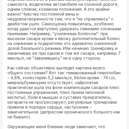
самолета, водителем автомобиля на сложной дороге,
одним словом, хозяином положения. А это крайне
важно! Чувство постоянной вины и
неудовлетворенности тем, что я "не справляюсь" с
диабетом ушло. Самооценка повысилась, особенно
когда удается виртуозно удержать гликемию сложными
приемами. Например, "усиленным болюсом": при
высоком сахаре крови я ввожу дополнительный болюс
на снижение и подкрепляю это адекватно сниженной
дозой базального режима. Или начинаю тренировку и
заканчиваю ее при одном и том же сахаре, например 7
ммоль/л, не "завалившись" ни в одну сторону.
Как сейчас объективно выглядит картина моего
общего состояния? Вот так: гликированный гемоглобин
– 4,8%, холестерин 5,2 ммоль/л, белок крови - 74 г/л,
микральбуминурия отсутствует, хайропатия
практически ушла (на фоне компенсации сахаров плюс
постоянные упражнения, плюс прием липоевой
кислоты), боли в мышцах и суставах прекратились,
катаракта не прогрессирует, регулярные тренировки
привели в порядок сердце, настроение –
замечательное (депрессии хронического больного как
не бывало).
Окружающие меня близкие люди замечают, что