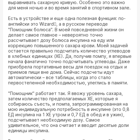
выравнивать сахарную кривую. Особенно это важно
для меня ночью и во время занятий в спортивном зале.
Есть в устройстве и еще одна полезная функция: по-
английски это Wizard, а в русском переводе
"Помощник болюса". В моей повседневной жизни он
делает самое главное – невероятно точно
рассчитывает дозу болюса инсулина на еду или
коррекцию повышенного сахара крови. Моей задачей
остается правильно подсчитать количество углеводов
в хлебных единицах (ХЕ). Да, получив помпу, я впервые
начала фанатично точно подсчитывать углеводы. Даже
приобрела портативные весы для поездок на отдых и
приемов пищи вне дома. Сейчас подсчеты идут
автоматически – все таблицы, когда это стало
первостепенной необходимостью, улеглись в памяти.
"Помощник" работает так. Я ввожу уровень сахара,
затем количество предполагаемых ХЕ, которые я
собираюсь съесть, и помпа, запрограммированная на
мою индивидуальную потребность в инсулине (это 0,8
ЕД инсулина на 1 ХЕ утром и 0,7 ЕД в обед и в ужин),
подсчитывает необходимую дозу. Самое
удивительное, что она считает и вводит десятые доли
единицы инсулина.