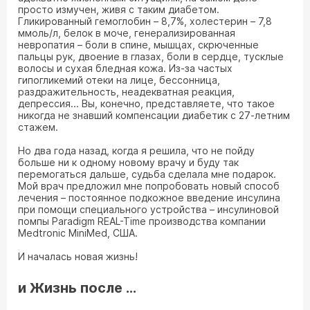
просто измучен, живя с таким диабетом.
Гликированный гемоглобин – 8,7%, холестерин – 7,8
ммоль/л, белок в моче, генерализированная
невропатия – боли в спине, мышцах, скрюченные
пальцы рук, двоение в глазах, боли в сердце, тусклые
волосы и сухая бледная кожа. Из-за частых
гипогликемий отеки на лице, бессонница,
раздражительность, неадекватная реакция,
депрессия... Вы, конечно, представляете, что такое
никогда не знавший компенсации диабетик с 27-летним
стажем.
Но два года назад, когда я решила, что не пойду
больше ни к одному новому врачу и буду так
перемогаться дальше, судьба сделала мне подарок.
Мой врач предложил мне попробовать новый способ
лечения – постоянное подкожное введение инсулина
при помощи специального устройства – инсулиновой
помпы Paradigm REAL-Time производства компании
Medtronic MiniMed, США.
И началась новая жизнь!
и Жизнь после ...