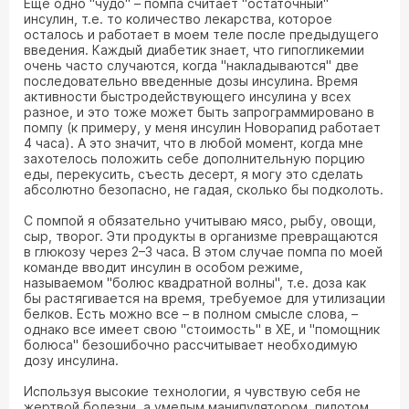
Еще одно "чудо" – помпа считает "остаточный"
инсулин, т.е. то количество лекарства, которое
осталось и работает в моем теле после предыдущего
введения. Каждый диабетик знает, что гипогликемии
очень часто случаются, когда "накладываются" две
последовательно введенные дозы инсулина. Время
активности быстродействующего инсулина у всех
разное, и это тоже может быть запрограммировано в
помпу (к примеру, у меня инсулин Новорапид работает
4 часа). А это значит, что в любой момент, когда мне
захотелось положить себе дополнительную порцию
еды, перекусить, съесть десерт, я могу это сделать
абсолютно безопасно, не гадая, сколько бы подколоть.
С помпой я обязательно учитываю мясо, рыбу, овощи,
сыр, творог. Эти продукты в организме превращаются
в глюкозу через 2–3 часа. В этом случае помпа по моей
команде вводит инсулин в особом режиме,
называемом "болюс квадратной волны", т.е. доза как
бы растягивается на время, требуемое для утилизации
белков. Есть можно все – в полном смысле слова, –
однако все имеет свою "стоимость" в ХЕ, и "помощник
болюса" безошибочно рассчитывает необходимую
дозу инсулина.
Используя высокие технологии, я чувствую себя не
жертвой болезни, а умелым манипулятором, пилотом