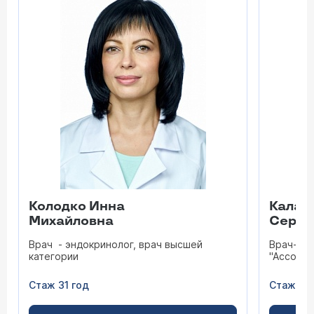
Колодко Инна
Калаб
Михайловна
Серге
Врач - эндокринолог, врач высшей
Врач-энд
категории
"Ассоциа
Стаж 31 год
Стаж 8 