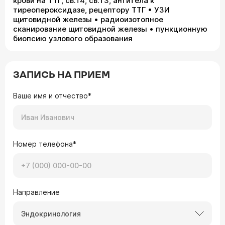
крови на ТТГ, св.Т4, св.Т3, антитела к
тиреопероксидазе, рецептору ТТГ • УЗИ
щитовидной железы • радиоизотопное
сканирование щитовидной железы • пункционную
биопсию узлового образования
ЗАПИСЬ НА ПРИЕМ
Ваше имя и отчество*
Номер телефона*
Направление
Эндокринология