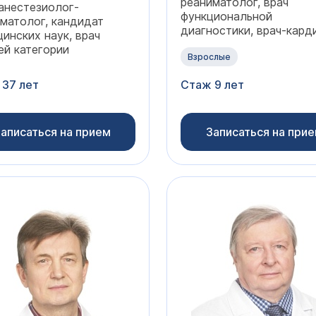
реаниматолог, врач
анестезиолог-
функциональной
матолог, кандидат
диагностики, врач-кард
инских наук, врач
й категории
Взрослые
 37 лет
Стаж 9 лет
аписаться на прием
Записаться на при