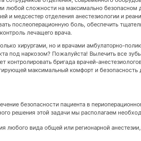
ии любой сложности на максимально безопасном д
чей и медсестер отделения анестезиологии и реани
ать послеоперационную боль, обеспечить тщатель
 контроль лечащего врача.
олько хирургами, но и врачами амбулаторно-полик
а под наркозом? Пожалуйста! Вылечить все зубы 
ет контролировать бригада врачей-анестезиолого
нтирующей максимальный комфорт и безопасность д
ечение безопасности пациента в периоперационном
ого решения этой задачи мы располагаем необход
ия любого вида общей или регионарной анестезии