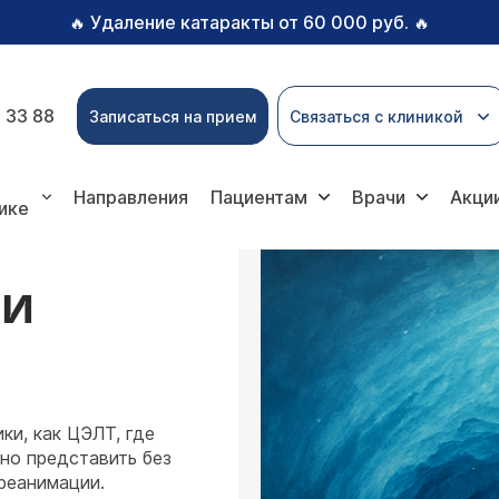
Удаление катаракты от 60 000 руб.
🔥
🔥
 33 88
Записаться на прием
Связаться с клиникой
мация и интенсивная терапия
Направления
Пациентам
Врачи
Акци
ике
 И
ки, как ЦЭЛТ, где
но представить без
реанимации.