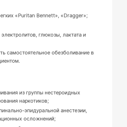
ких «Puritan Bennett», «Dragger»;
 электролитов, глюкозы, лактата и
ть самостоятельное обезболивание в
циентом.
ливания из группы нестероидных
ования наркотиков;
пинально-эпидуральной анестезии,
ационных осложнений;