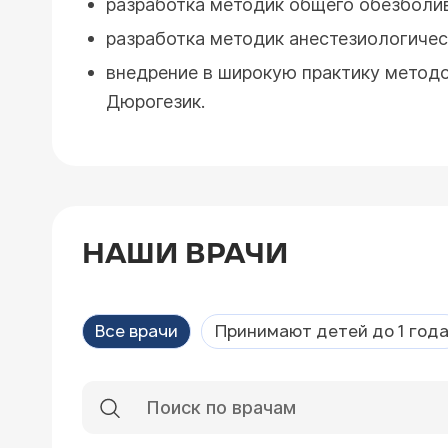
разработка методик общего обезболив
разработка методик анестезиологичес
внедрение в широкую практику методо
Дюрогезик.
НАШИ ВРАЧИ
Все врачи
Принимают детей до 1 год