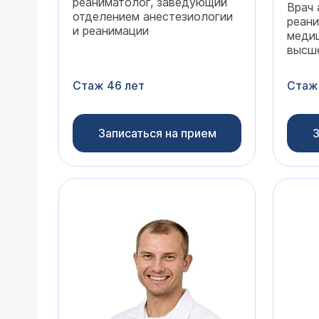
реаниматолог, заведующий
Врач 
отделением анестезиологии
реани
и реанимации
медиц
высше
Стаж 46 лет
Стаж
Записаться на прием
З