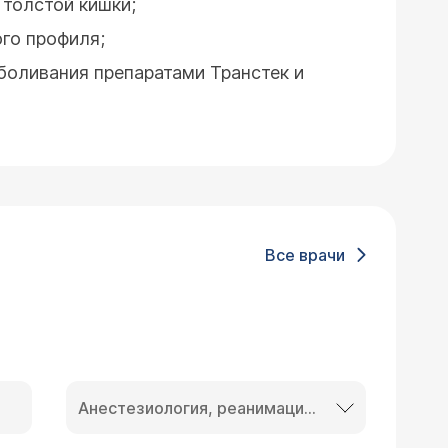
толстой кишки;
го профиля;
боливания препаратами Транстек и
Все врачи
Анестезиология, реанимация и интенсивная терапия