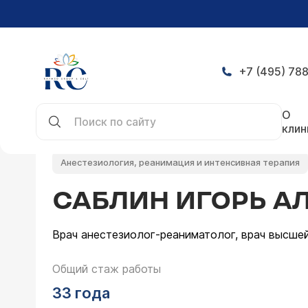
+7 (495) 788
Главная
Врачи
Саблин Игорь Александрович
О
клин
Анестезиология, реанимация и интенсивная терапия
САБЛИН ИГОРЬ А
Врач анестезиолог-реаниматолог, врач высшей
Общий стаж работы
33 года