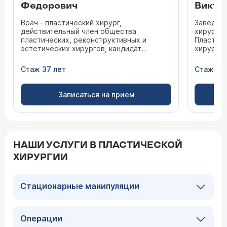
Федорович
Викто
Врач - пластический хирург,
Заведую
действительный член общества
хирургии
пластических, реконструктивных и
Пластиче
эстетических хирургов, кандидат
хирург
медицинских наук
Кандидат
Стаж 37 лет
Стаж 13 
Записаться на прием
НАШИ УСЛУГИ В ПЛАСТИЧЕСКОЙ
ХИРУРГИИ
Стационарные манипуляции
Операции