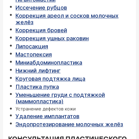
Иссечение рубцов
Коррекция ареол и сосков молочных
желёз
Коррекция бровей
Коррекция ушных раковин
Липосакция
Мастопексия
Миниабдоминопластика
Нижний лифтинг
Круговая подтяжка лица
Пластика пупка
Уменьшение груди с подтяжкой
(маммопластика)
Устранение дефектов кожи
Удаление имплантатов
Эндопротезирование молочных желёз