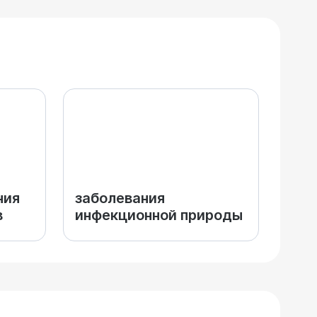
ния
заболевания
в
инфекционной природы