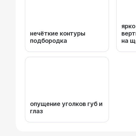
ярко
нечёткие контуры
вер
подбородка
на щ
опущение уголков губ и
глаз