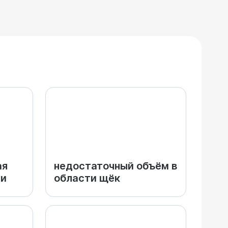
ая
недостаточный объём в
еи
области щёк