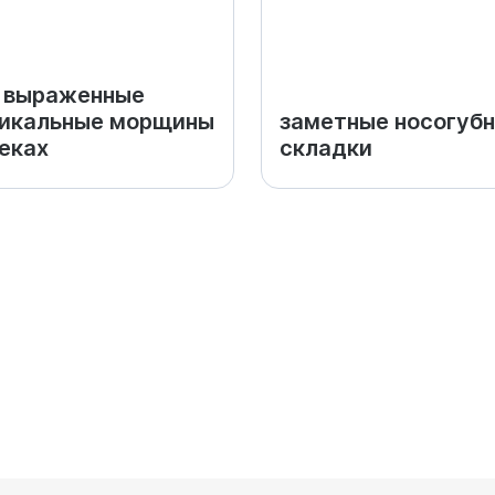
 выраженные
тикальные морщины
заметные носогуб
еках
складки