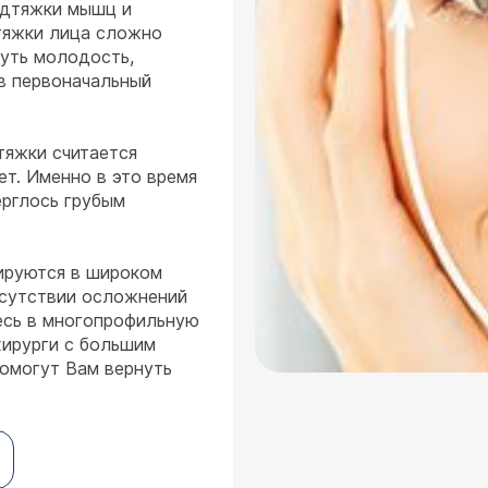
одтяжки мышц и
тяжки лица сложно
нуть молодость,
в первоначальный
тяжки считается
ет. Именно в это время
ерглось грубым
ируются в широком
тсутствии осложнений
есь в многопрофильную
хирурги с большим
помогут Вам вернуть