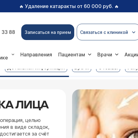
Удаление катаракты от 60 000 руб.
🔥
🔥
 33 88
Записаться на прием
Связаться с клиникой
и
Круговая подтяжка лица
Направления
Пациентам
Врачи
Акци
ике
Детальная информация
Врачи
Отзывы
Услу
КА ЛИЦА
 операция, целью
ния в виде складок,
достигается за счёт