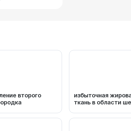
ление второго
избыточная жиров
бородка
ткань в области ш