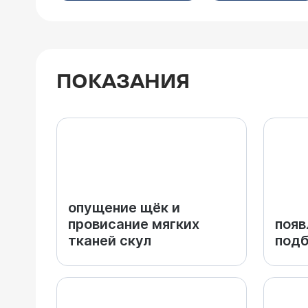
ПОКАЗАНИЯ
опущение щёк и
провисание мягких
появ
тканей скул
под