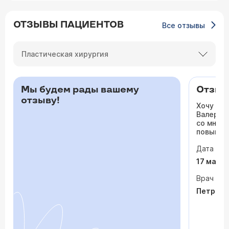
ОТЗЫВЫ ПАЦИЕНТОВ
Все отзывы
Пластическая хирургия
Мы будем рады вашему
Отзыв 
отзыву!
Хочу ос
Валерьев
со мной 
повышало
одышка и
Дата виз
сердца. 
раз куда
17 мая 
врачи то
На приё
Врач
спокойно
Петрося
задавала
посмотр
обследо
почувств
пытается