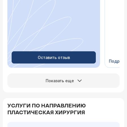
просто «
После о
лечение,
зачем пр
недель с
скачки д
просыпа
Очень пр
Видно в
человеч
Оставить отзыв
Подроб
Сейчас 
Показать еще
УСЛУГИ ПО НАПРАВЛЕНИЮ
ПЛАСТИЧЕСКАЯ ХИРУРГИЯ