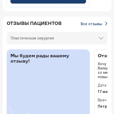
ОТЗЫВЫ ПАЦИЕНТОВ
Все отзывы
Пластическая хирургия
Мы будем рады вашему
Отзыв 
отзыву!
Хочу ос
Валерьев
со мной 
повышало
одышка и
Дата виз
сердца. 
раз куда
17 мая 
врачи то
На приё
Врач
спокойно
Петрося
задавала
посмотр