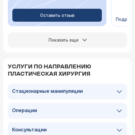
Очень пр
Видно в
человеч
Оставить отзыв
Подроб
Сейчас 
Показать еще
УСЛУГИ ПО НАПРАВЛЕНИЮ
ПЛАСТИЧЕСКАЯ ХИРУРГИЯ
Стационарные манипуляции
Операции
Консультации