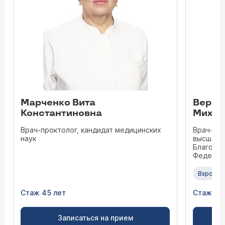
Марченко Вита
Верещ
Константиновна
Михай
Врач-проктолог, кандидат медицинских
Врач-хир
наук
высшая к
Благода
Федераци
показате
многоле
Взрослы
член Рос
(РОХ), А
Стаж 45 лет
Стаж 20
(АОР), А
России, 
колорект
Записаться на прием
Российс