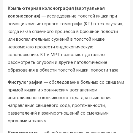
Компьютерная колонография (виртуальная
колоноскопия)
— исследование толстой кишки при
помощи компьютерного томографа (КТ) в тех случаях,
когда из-за спаечного процесса в брюшной полости
или воспалительных сужений в толстой кишке
невозможно провести эндоскопическую
колоноскопию. КТ и МРТ позволяют детально
рассмотреть опухоли и другие патологические
образования в области толстой кишки, полости таза.
Фистулография
— обследование больных со свищами
прямой кишки и хроническим воспалением
эпителиального копчикового хода для выявления
направления свищевого хода, протяженности,
разветвлений и взаимоотношений со смежными
органами и тканям.
Копрограмма
— общий анализ кала, анализ кала на