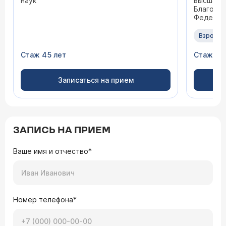
наук
высшая к
Благода
Федераци
показате
многоле
Взрослы
член Рос
(РОХ), А
Стаж 45 лет
Стаж 20
(АОР), А
России, 
колорект
Записаться на прием
Российс
онколо
Ассоциац
ЗАПИСЬ НА ПРИЕМ
Ваше имя и отчество*
Номер телефона*