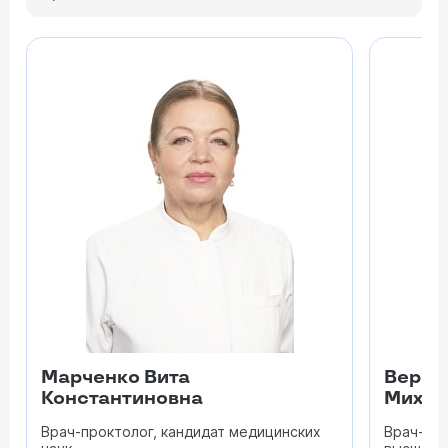
Марченко Вита
Верещ
Константиновна
Михай
Врач-проктолог, кандидат медицинских
Врач-хир