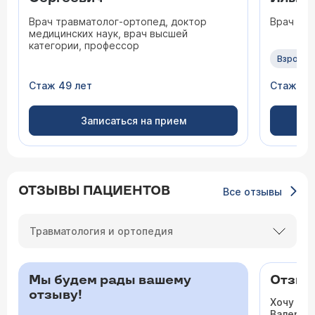
Врач травматолог-ортопед, доктор
Врач тр
медицинских наук, врач высшей
категории, профессор
Взрослы
Стаж 49 лет
Стаж 33
Записаться на прием
ОТЗЫВЫ ПАЦИЕНТОВ
Все отзывы
Травматология и ортопедия
Мы будем рады вашему
Отзыв 
отзыву!
Хочу ос
Валерьев