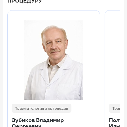
ПРОЦЕДУРУ
Травматология и ортопедия
Травма
Зубиков Владимир
Полта
Сергеевич
Ильич