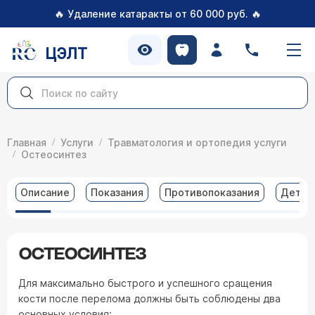
🔥
🔥
Удаление катаракты от 60 000 руб.
ЦЭЛТ
Главная
Услуги
Травматология и ортопедия услуги
Остеосинтез
Описание
Показания
Противопоказания
Детал
ОСТЕОСИНТЕЗ
Для максимально быстрого и успешного сращения
кости после перелома должны быть соблюдены два
основных условия: