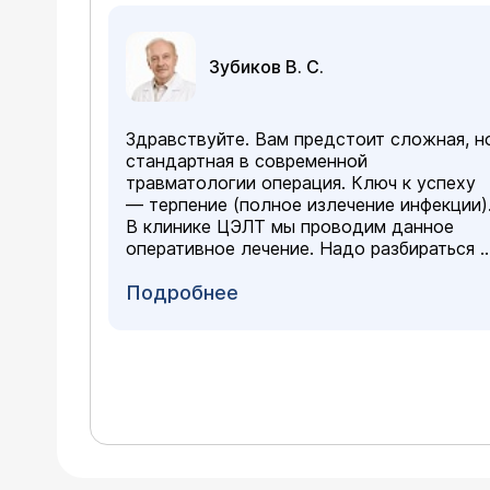
Зубиков В. С.
Здравствуйте. Вам предстоит сложная, н
стандартная в современной
травматологии операция. Ключ к успеху
— терпение (полное излечение инфекции)
В клинике ЦЭЛТ мы проводим данное
оперативное лечение. Надо разбираться и
делать пункцию сустава с
микробиологическим исследованием. А д
Подробнее
этого: - подробная история. - общие
анализы крови и мочи. - кровь на С-
реактивный белок. - свежий рентген, не
позднее 3-х мес. Ждем вас на очной
консультации. Желаю вам успешной
операции и полного восстановления!