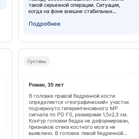
такой серьезной операции. Ситуация,
когда на фоне внешне стабильных
результатов операции (импланты на
е
месте) боль возвращается и усиливается,
Подробнее
действительно вызывает тревогу и
требует внимательного разбора. Ваша
ситуация — не тупиковая, а следующая
закономерная фаза комплексной
проблемы стопы после травмы и
первичной операции. Ждем Вас на очной
Суставы
консультации для составления плана
лечения
Роман, 35 лет
В головке правой бедренной кости
определяется «географический» участок
подчеркнуто гиперинтенсивного МР
сигнала по PD FS, размерами 1,5х2,3 см.
Контур головки бедра не деформирован,
признаков отека костного мозга не
выявлено. В головке левой бедренной