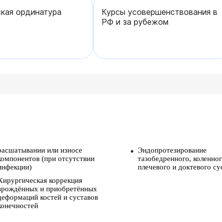
кая ординатура
Курсы усовершенствования в
РФ и за рубежом
расшатывании или износе
Эндопротезирование
компонентов (при отсутствии
тазобедренного, коленног
инфекции)
плечевого и доктевого су
Хирургическая коррекция
врождённых и приобретённых
деформаций костей и суставов
конечностей