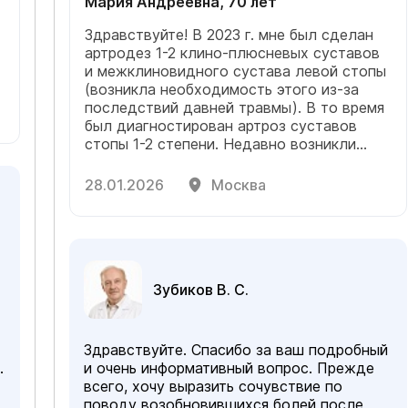
Мария Андреевна, 70 лет
Здравствуйте! В 2023 г. мне был сделан
артродез 1-2 клино-плюсневых суставов
и межклиновидного сустава левой стопы
(возникла необходимость этого из-за
последствий давней травмы). В то время
был диагностирован артроз суставов
стопы 1-2 степени. Недавно возникли
острые боли в этой стопе при ходьбе.
Рентген показал, что металлические
28.01.2026
Москва
импланты не сдвинулись, но есть артроз 3
степени. Возможно ли попасть к вам на
консультацию?
Зубиков В. С.
Здравствуйте. Спасибо за ваш подробный
и очень информативный вопрос. Прежде
всего, хочу выразить сочувствие по
поводу возобновившихся болей после