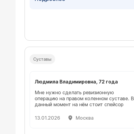
декомпенсированных хронических
заболеваний, подвижность пациентки до
операции. Отказ от операции при
выраженном артрозе и болевом синдром
у пожилого пациента часто несет больше
рисков, чем само вмешательство:
обездвиженность ведет к мышечной
атрофии, тромбозам, прогрессированию
когнитивных нарушений. Для
окончательного решения необходимо
Суставы
очная
консультация травматолога
.
Людмила Владимировна, 72 года
Мне нужно сделать ревизионную
операцию на правом коленном суставе. В
данный момент на нём стоит спейсор
13.01.2026
Москва