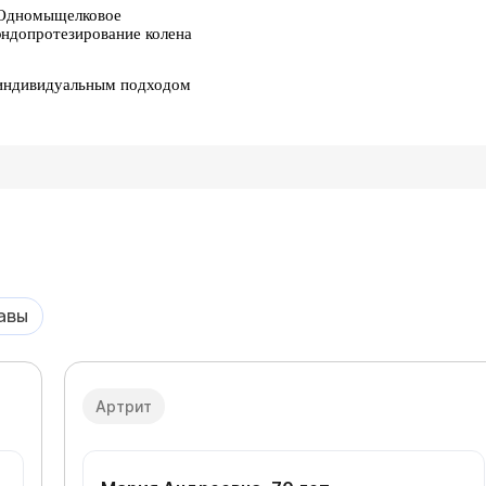
Одномыщелковое
эндопротезирование колена
индивидуальным подходом
авы
Артрит