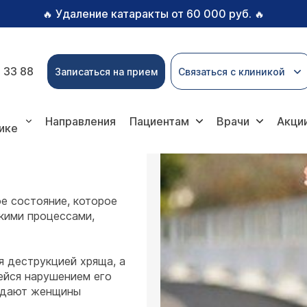
Удаление катаракты от 60 000 руб.
🔥
🔥
 33 88
Записаться на прием
Связаться с клиникой
едия
Гонартроз
Направления
Пациентам
Врачи
Акци
ике
е состояние, которое
кими процессами,
я деструкцией хряща, а
йся нарушением его
радают женщины