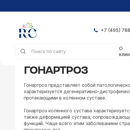
+7 (495) 788
Главная
Заболевания
Травматология и ортоп
О
клин
ГОНАРТРОЗ
Гонартроз представляет собой патологическо
характеризуется дегенеративно-дистрофичес
протекающими в коленном суставе.
Гонартроз коленного сустава характеризуетс
также деформацией сустава, сопровождающе
функций. Чаще всего этим заболеванием ст
преклонных лет.