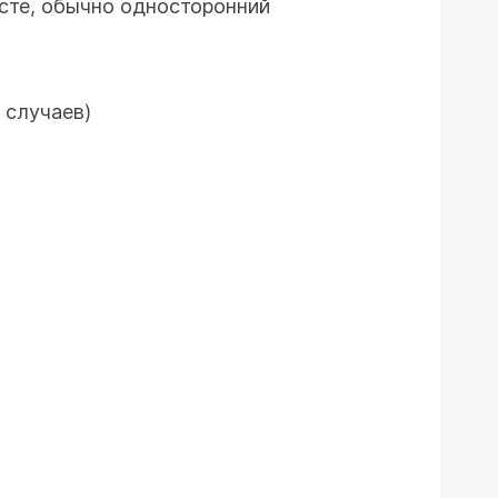
асте, обычно односторонний
 случаев)