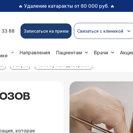
Удаление катаракты от 60 000 руб.
🔥
🔥
 33 88
Записаться на прием
Связаться с клиникой
слуги
Удаление экзостозов зуба на челюсти
Направления
Пациентам
Врачи
Акци
ике
вы
Услуги
Почему нам доверяют
ТОЗОВ
рация, которая