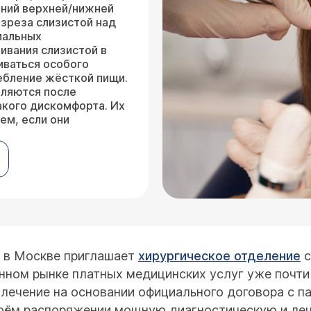
аний верхней/нижней
зреза слизистой над
иальных
ивания слизистой в
иваться особого
ебление жёсткой пищи.
вляются после
акого дискомфорта. Их
ем, если они
а в Москве приглашает
хирургическое отделение
с
нном рынке платных медицинских услуг уже почти
лечение на основании официального договора с па
воём распоряжении мощную диагностическую и леч