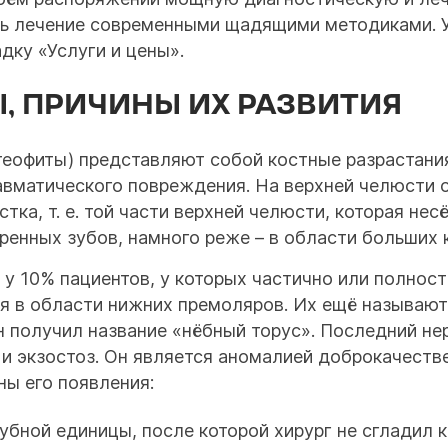
ть лечение современными щадящими методиками. У
дку «Услуги и цены».
, ПРИЧИНЫ ИХ РАЗВИТИЯ
стеофиты) представляют собой костные разрастани
авматического повреждения. На верхней челюсти 
ка, т. е. той части верхней челюсти, которая несё
ренных зубов, намного реже – в области больших к
 у 10% пациентов, у которых частично или полнос
 в области нижних премоляров. Их ещё называют
он получил название «нёбный торус». Последний 
 и экзостоз. Он является аномалией доброкачеств
ы его появления:
бной единицы, после которой хирург не сгладил к