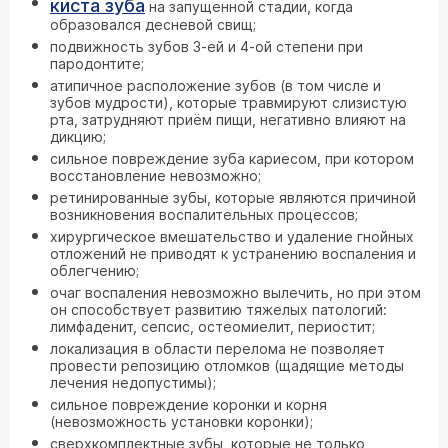
киста зуба
на запущенной стадии, когда
образовался десневой свищ;
подвижность зубов 3-ей и 4-ой степени при
пародонтите;
атипичное расположение зубов (в том числе и
зубов мудрости), которые травмируют слизистую
рта, затрудняют приём пищи, негативно влияют на
дикцию;
сильное повреждение зуба кариесом, при котором
восстановление невозможно;
ретинированные зубы, которые являются причиной
возникновения воспалительных процессов;
хирургическое вмешательство и удаление гнойных
отложений не приводят к устранению воспаления и
облегчению;
очаг воспаления невозможно вылечить, но при этом
он способствует развитию тяжелых патологий:
лимфаденит, сепсис, остеомиелит, периостит;
локализация в области перелома не позволяет
провести репозицию отломков (щадящие методы
лечения недопустимы);
сильное повреждение коронки и корня
(невозможность установки коронки);
сверхкомплектные зубы, которые не только