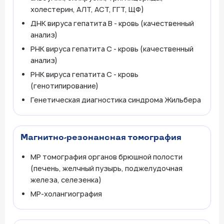
холестерин, АЛТ, АСТ, ГГТ, ЩФ)
ДНК вируса гепатита В - кровь (качественный
анализ)
РНК вируса гепатита С - кровь (качественный
анализ)
РНК вируса гепатита С - кровь
(генотипирование)
Генетическая диагностика синдрома Жильбера
Магнитно-резонансная томография
МР томография органов брюшной полости
(печень, желчный пузырь, поджелудочная
железа, селезенка)
МР-холангиография