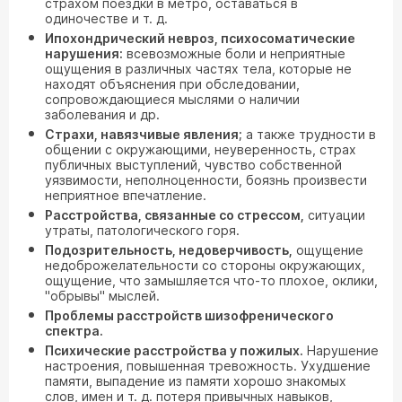
страхом поездки в метро, оставаться в
одиночестве и т. д.
Ипохондрический невроз, психосоматические
нарушения:
всевозможные боли и неприятные
ощущения в различных частях тела, которые не
находят объяснения при обследовании,
сопровождающиеся мыслями о наличии
заболевания и др.
Страхи, навязчивые явления;
а также трудности в
общении с окружающими, неуверенность, страх
публичных выступлений, чувство собственной
уязвимости, неполноценности, боязнь произвести
неприятное впечатление.
Расстройства, связанные со стрессом,
ситуации
утраты, патологического горя.
Подозрительность, недоверчивость,
ощущение
недоброжелательности со стороны окружающих,
ощущение, что замышляется что-то плохое, оклики,
"обрывы" мыслей.
Проблемы расстройств шизофренического
спектра.
Психические расстройства у пожилых.
Нарушение
настроения, повышенная тревожность. Ухудшение
памяти, выпадение из памяти хорошо знакомых
слов, имен и т. д. потеря привычных навыков,