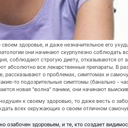
 своем здоровье, и даже незначительное его ухуд
 патологии они начинают скурпулезно соблюдать в
ня, соблюдают строгую диету, отказываются от а
ют абсолютно все лекарственные препараты. В ра
, рассказывают о проблемах, симптомах и самочув
 какие-то подозрительные симптомы (банально - ча
ается новая "волна" паники, они начинают выискив
нодушен к своему здоровью, то даже весть о заб
еждать всех окружающих о своем отличном самочу
ьно озабочен здоровьем, и те, кто создает видим