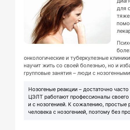
диаг
для 
тяже
помо
лека
Псих
боле
онкологические и туберкулезные клиник
научит жить со своей болезнью, но и изб
групповые занятия – люди с нозогенными 
Нозогеные реакции – достаточно часто
ЦЭЛТ работают профессионалы своего д
и с нозогенией. К сожалению, простые
человека с нозогенией, поэтому без п