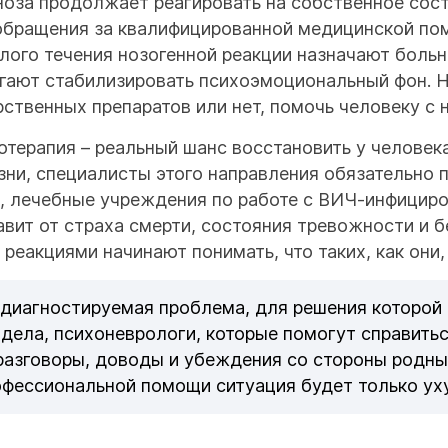
ноза продолжает реагировать на собственное сост
обращения за квалифицированной медицинской по
лого течения нозогенной реакции назначают больн
гают стабилизировать психоэмоциональный фон. Н
рственных препаратов или нет, помочь человеку с 
отерапия – реальный шанс восстановить у человек
зни, специалисты этого направления обязательно 
и, лечебные учреждения по работе с ВИЧ-инфициро
авит от страха смерти, состояния тревожности и 
реакциями начинают понимать, что таких, как они,
 диагностируемая проблема, для решения которой 
ела, психоневрологи, которые помогут справитьс
 разговоры, доводы и убеждения со стороны родны
рофессиональной помощи ситуация будет только ух