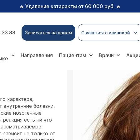
Удаление катаракты от 60 000 руб.
🔥
🔥
 33 88
Записаться на прием
Связаться с клиникой
я
Направления
Пациентам
Врачи
Акци
ике
го характера,
 внутренние болезни,
еские нозогенные
 реакция есть ни что
 Рассматриваемое
 зависит не только от