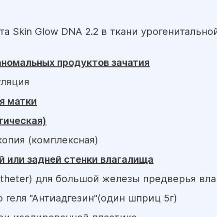
а Skin Glow DNA 2.2 в ткани урогенитально
аномальных продуктов зачатия
уляция
я матки
тическая)
копия (комплексная)
й или задней стенки влагалища
atheter) для большой железы предверья вл
 геля "Антиадгезин"(один шприц 5г)