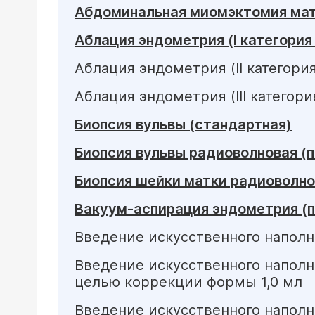
Абдоминальная миомэктомия ма
Аблация эндометрия (I категория
Аблация эндометрия (II категори
Аблация эндометрия (III категор
Биопсия вульвы (стандартная)
Биопсия вульвы радиоволновая (п
Биопсия шейки матки радиоволно
Вакуум-аспирация эндометрия (п
Введение искусственного наполните
Введение искусственного наполнит
целью коррекции формы 1,0 мл
Введение искусственного наполнит