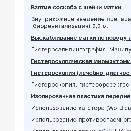
Взятие соскоба с шейки матки
Внутрикожное введение препарат
(биоревитализация) 2,2 мл
Выскабливание матки по поводу 
Гистеросальпингография. Манип
Гистероскопическая миомэктоми
Гистероскопия (лечебно-диагнос
Гистероскопия, гистерорезектос
Изолированная пластика передне
Использование катетера (Word c
Использование противоспаечного