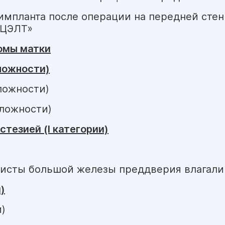
импланта после операции на передней стен
«ЦЭЛТ»
омы матки
ложности)
сложности)
сложности)
тезией (I категории)
кисты большой железы преддверия влагал
)
и)