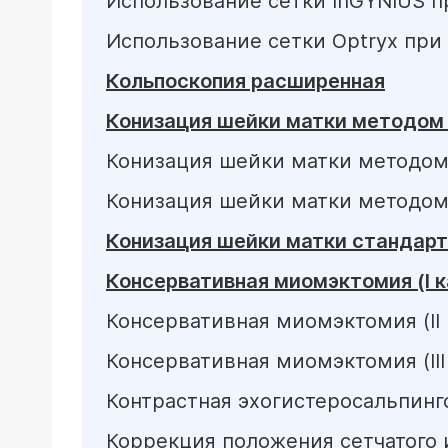
Использование сетки InGYNIUS п
Использование сетки Optryx пр
Кольпоскопия расширенная
Конизация шейки матки методом 
Конизация шейки матки методом 
Конизация шейки матки методом 
Конизация шейки матки стандар
Консервативная миомэктомия (I 
Консервативная миомэктомия (II
Консервативная миомэктомия (III
Контрастная эхогистеросальпинг
Коррекция положения сетчатого 