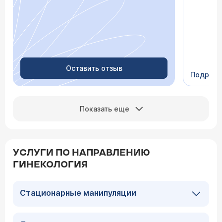
зачем пр
недель с
скачки д
просыпа
Очень пр
Видно в
человеч
Оставить отзыв
Подроб
Сейчас 
Показать еще
УСЛУГИ ПО НАПРАВЛЕНИЮ
ГИНЕКОЛОГИЯ
Стационарные манипуляции