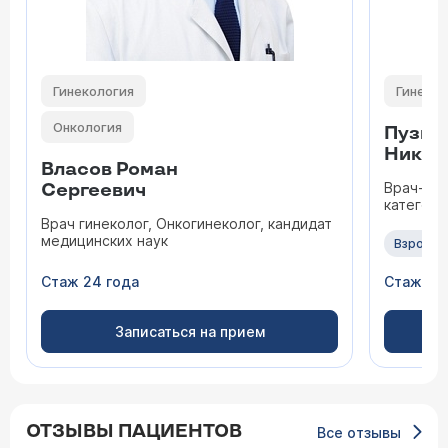
Гинекология
Гинекол
Онкология
Пузыр
Никол
Власов Роман
Врач-гин
Сергеевич
категори
Врач гинеколог, Онкогинеколог, кандидат
медицинских наук
Взрослы
Стаж 24 года
Стаж 47
Записаться на прием
ОТЗЫВЫ ПАЦИЕНТОВ
Все отзывы