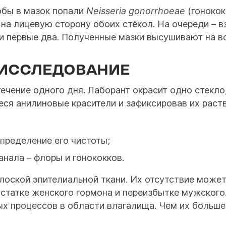
обы в мазок попали
Neisseria gonorrhoeae
(гонокок
 на лицевую сторону обоих стёкол. На очереди – в
 и первые два. Полученные мазки высушивают на в
ИССЛЕДОВАНИЕ
ечение одного дня. Лаборант окрасит одно стекло
анеся анилиновые красители и зафиксировав их рас
определение его чистоты;
нала – флоры и гонококков.
оской эпителиальной ткани. Их отсутствие может
остатке женского гормона и переизбытке мужског
ых процессов в области влагалища. Чем их больше,