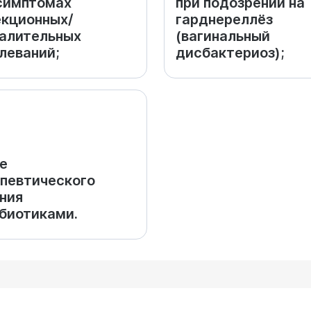
симптомах
при подозрении на
кционных/
гарднереллёз
алительных
(вагинальный
леваний;
дисбактериоз);
е
певтического
ния
биотиками.