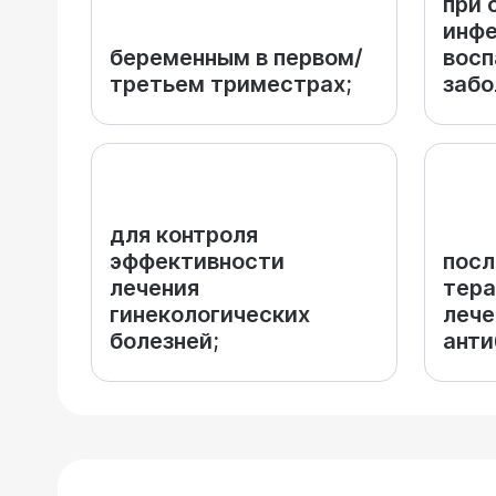
при 
инфе
беременным в первом/
восп
третьем триместрах;
забо
для контроля
эффективности
посл
лечения
тера
гинекологических
лече
болезней;
анти