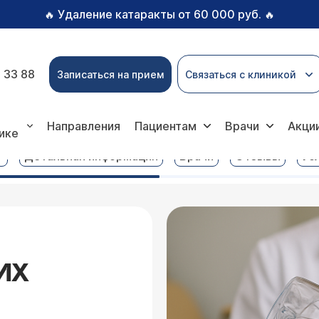
Удаление катаракты от 60 000 руб.
🔥
🔥
 33 88
Записаться на прием
Связаться с клиникой
гинекологических мазков
Направления
Пациентам
Врачи
Акци
ике
?
Детальная информация
Врачи
Отзывы
Ус
ИХ