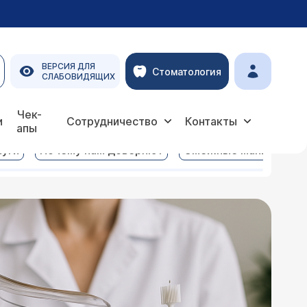
ВЕРСИЯ ДЛЯ
Стоматология
СЛАБОВИДЯЩИХ
Чек-
и
Сотрудничество
Контакты
апы
луги
Почему нам доверяют
Смежные манипуляци