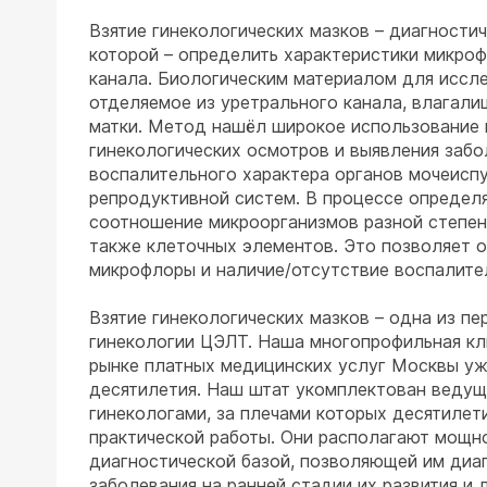
Взятие гинекологических мазков – диагности
которой – определить характеристики микро
канала. Биологическим материалом для иссл
отделяемое из уретрального канала, влагали
матки. Метод нашёл широкое использование 
гинекологических осмотров и выявления забо
воспалительного характера органов мочеисп
репродуктивной систем. В процессе определ
соотношение микроорганизмов разной степени
также клеточных элементов. Это позволяет 
микрофлоры и наличие/отсутствие воспалите
Взятие гинекологических мазков – одна из пе
гинекологии ЦЭЛТ. Наша многопрофильная кл
рынке платных медицинских услуг Москвы уж
десятилетия. Наш штат укомплектован веду
гинекологами, за плечами которых десятилет
практической работы. Они располагают мощн
диагностической базой, позволяющей им диа
заболевания на ранней стадии их развития и л