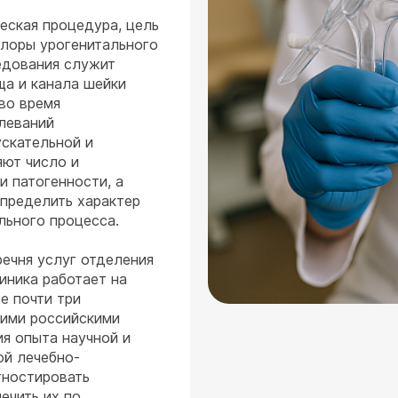
ческая процедура, цель
флоры урогенитального
едования служит
ща и канала шейки
во время
леваний
ускательной и
яют число и
 патогенности, а
определить характер
льного процесса.
речня услуг отделения
иника работает на
е почти три
щими российскими
ия опыта научной и
ой лечебно-
гностировать
ечить их по