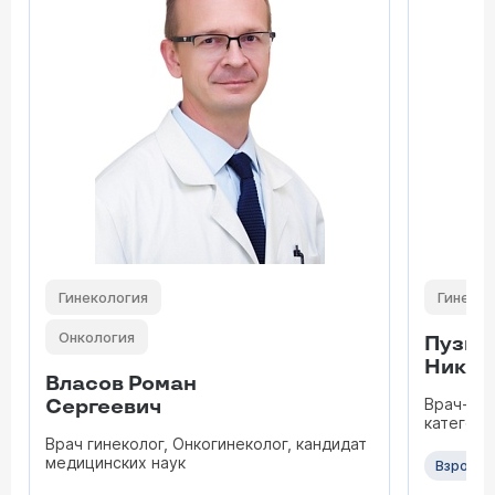
Гинекология
Гинекол
Онкология
Пузыр
Никол
Власов Роман
Врач-гин
Сергеевич
категори
Врач гинеколог, Онкогинеколог, кандидат
медицинских наук
Взрослы