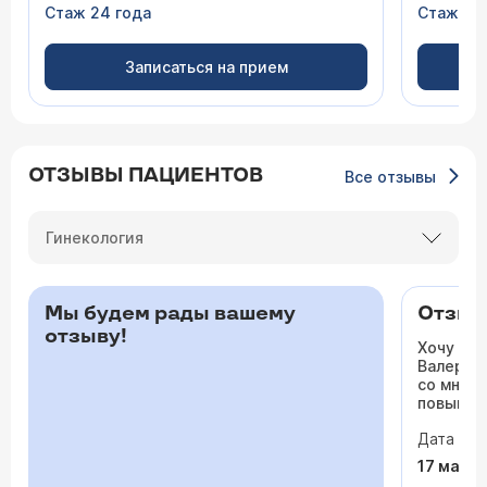
Стаж 24 года
Стаж 47
Записаться на прием
ОТЗЫВЫ ПАЦИЕНТОВ
Все отзывы
Гинекология
Мы будем рады вашему
Отзыв 
отзыву!
Хочу ос
Валерьев
со мной 
повышало
одышка и
Дата виз
сердца. 
раз куда
17 мая 
врачи то