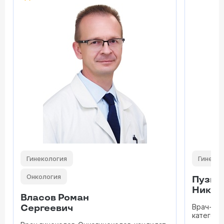
Гинекология
Гинекол
Онкология
Пузыр
Никол
Власов Роман
Врач-гин
Сергеевич
категори