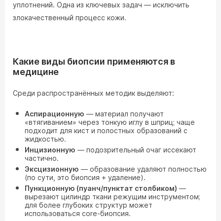
уплотнений. Одна из ключевых задач — исключить
злокачественный процесс кожи.
Какие виды биопсии применяются в
медицине
Среди распространённых методик выделяют:
Аспирационную
— материал получают
«втягиванием» через тонкую иглу в шприц; чаще
подходит для кист и полостных образований с
жидкостью.
Инцизионную
— подозрительный очаг иссекают
частично.
Эксцизионную
— образование удаляют полностью
(по сути, это биопсия + удаление).
Пункционную (пуанч/пунктат столбиком)
—
вырезают цилиндр ткани режущим инструментом;
для более глубоких структур может
использоваться core-биопсия.