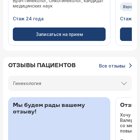
Врач гинеколог, Онкогинеколог, кандидат
медицинских наук
Взрослы
Стаж 24 года
Стаж 47
Записаться на прием
ОТЗЫВЫ ПАЦИЕНТОВ
Все отзывы
Гинекология
Мы будем рады вашему
Отзыв 
отзыву!
Хочу ос
Валерьев
со мной 
повышало
одышка и