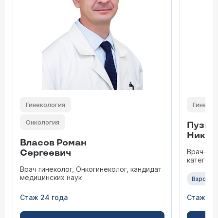
Гинекология
Гинекол
Онкология
Пузыр
Никол
Власов Роман
Врач-гин
Сергеевич
категори
Врач гинеколог, Онкогинеколог, кандидат
медицинских наук
Взрослы
Стаж 24 года
Стаж 47