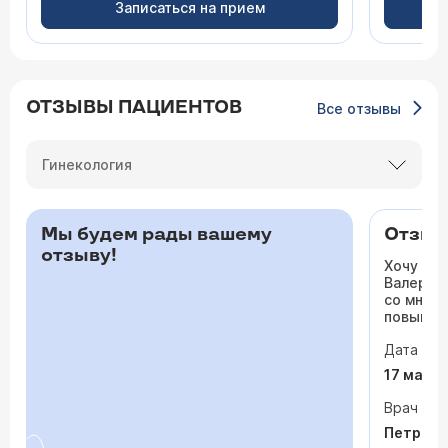
Записаться на прием
ОТЗЫВЫ ПАЦИЕНТОВ
Все отзывы
Гинекология
Мы будем рады вашему
Отзыв 
отзыву!
Хочу ос
Валерьев
со мной 
повышало
одышка и
Дата виз
сердца. 
раз куда
17 мая 
врачи то
На приё
Врач
спокойно
Петрося
задавала