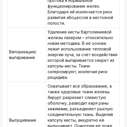
протока и нормальное
функционирование желёз.
Благодаря ей исключается риск
развития абсцессов в кистозной
полости.
Удаление кисты бартолиниевой
железы лазером – относительно
новая методика. В её основе
лежит использование тепловой
Вапоризация/
энергии луча, за счёт воздействия
выпаривание
которой выпаривается секрет из
капсулы кисты. Ткани
склерозируют, исключая риск
рецидива.
Охватывает всё образование, а
также здоровые ткани железы.
Хирург разрезает слизистую
оболочку, разводит каря раны
зажимами, разъединяет рыхлую
соединительную ткань. Выделив
Вылущивание
капсулу кисты, аккуратно её
вылущивает. Осмотрев её ложе,