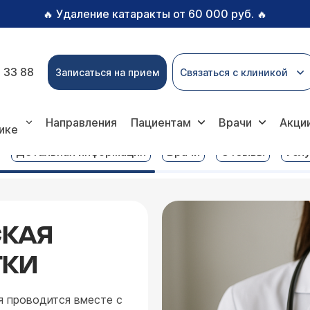
Удаление катаракты от 60 000 руб.
🔥
🔥
 33 88
Записаться на прием
Связаться с клиникой
копическая экстирпация матки
Направления
Пациентам
Врачи
Акци
ике
Детальная информация
Врачи
Отзывы
Услу
КАЯ
ТКИ
я проводится вместе с