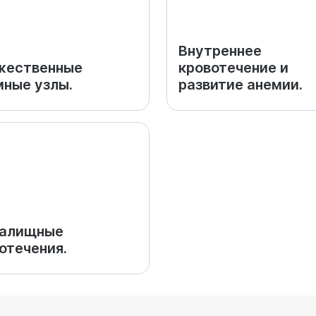
Внутреннее
жественные
кровотечение и
ные узлы.
развитие анемии.
галищные
отечения.