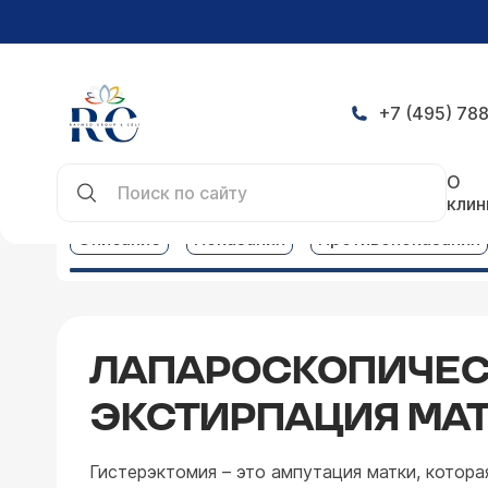
+7 (495) 788
Главная
Услуги
Гинекология услуги
Лапарос
О
клин
Описание
Показания
Противопоказания
ЛАПАРОСКОПИЧЕС
ЭКСТИРПАЦИЯ МА
Гистерэктомия – это ампутация матки, котора