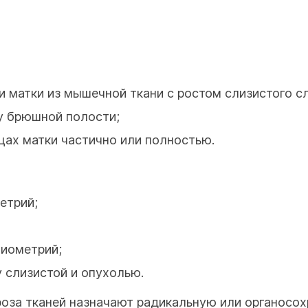
и матки из мышечной ткани с ростом слизистого с
у брюшной полости;
ах матки частично или полностью.
етрий;
миометрий;
 слизистой и опухолью.
кроза тканей назначают радикальную или органос