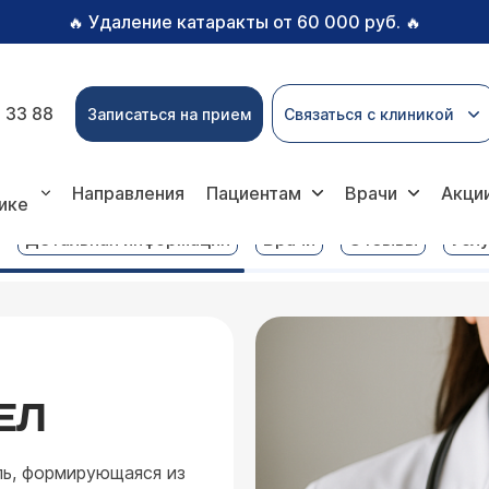
Удаление катаракты от 60 000 руб.
🔥
🔥
 33 88
Записаться на прием
Связаться с клиникой
зный миоматозный узел
Направления
Пациентам
Врачи
Акци
ике
Детальная информация
Врачи
Отзывы
Услу
ЕЛ
ль, формирующаяся из