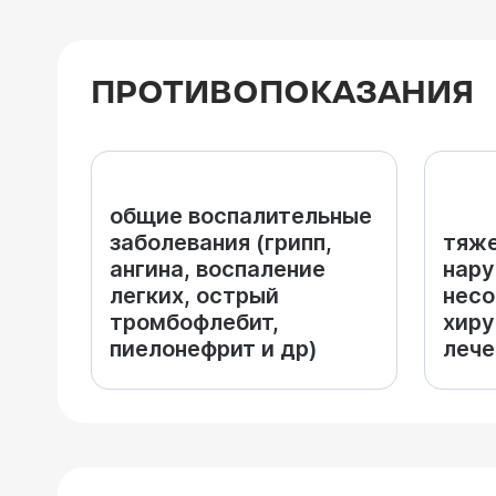
ПРОТИВОПОКАЗАНИЯ
общие воспалительные
заболевания (грипп,
тяже
ангина, воспаление
нару
легких, острый
несо
тромбофлебит,
хиру
пиелонефрит и др)
леч