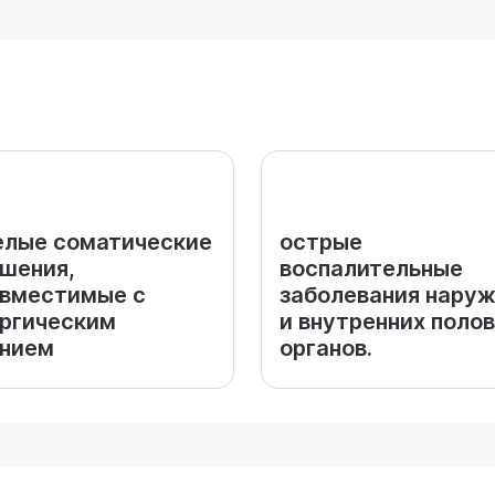
лые соматические
острые
шения,
воспалительные
вместимые с
заболевания нару
ргическим
и внутренних поло
ением
органов.